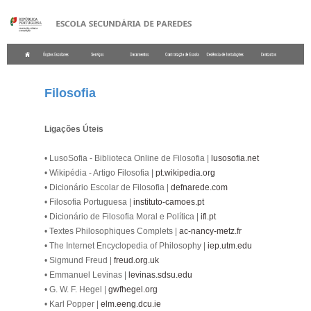
.
Filosofia
Ligações Úteis
• LusoSofia - Biblioteca Online de Filosofia |
lusosofia.net
• Wikipédia - Artigo Filosofia |
pt.wikipedia.org
• Dicionário Escolar de Filosofia |
defnarede.com
• Filosofia Portuguesa |
instituto-camoes.pt
• Dicionário de Filosofia Moral e Política |
ifl.pt
• Textes Philosophiques Complets |
ac-nancy-metz.fr
• The Internet Encyclopedia of Philosophy |
iep.utm.edu
• Sigmund Freud |
freud.org.uk
• Emmanuel Levinas |
levinas.sdsu.edu
• G. W. F. Hegel |
gwfhegel.org
• Karl Popper |
elm.eeng.dcu.ie