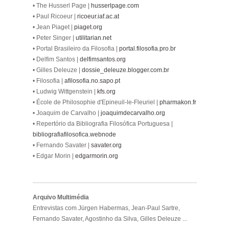
• The Husserl Page |
husserlpage.com
• Paul Ricoeur |
ricoeur.iaf.ac.at
• Jean Piaget |
piaget.org
• Peter Singer |
utilitarian.net
• Portal Brasileiro da Filosofia |
portal.filosofia.pro.br
• Delfim Santos |
delfimsantos.org
• Gilles Deleuze |
dossie_deleuze.blogger.com.br
• Filosofia |
afilosofia.no.sapo.pt
• Ludwig Wittgenstein |
kfs.org
• École de Philosophie d'Epineuil-le-Fleuriel |
pharmakon.fr
• Joaquim de Carvalho |
joaquimdecarvalho.org
• Repertório da Bibliografia Filosófica Portuguesa |
bibliografiafilosofica.webnode
• Fernando Savater |
savater.org
• Edgar Morin |
edgarmorin.org
Arquivo Multimédia
Entrevistas com Jürgen Habermas, Jean-Paul Sartre,
Fernando Savater, Agostinho da Silva, Gilles Deleuze ...