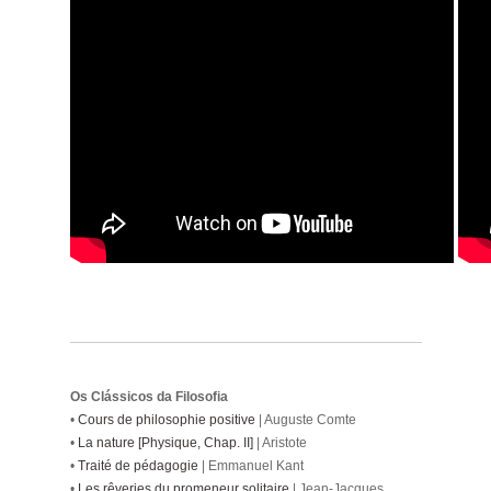
Os Clássicos da Filosofia
•
Cours de philosophie positive
| Auguste Comte
•
La nature [Physique, Chap. II]
| Aristote
•
Traité de pédagogie
| Emmanuel Kant
•
Les rêveries du promeneur solitaire
| Jean-Jacques