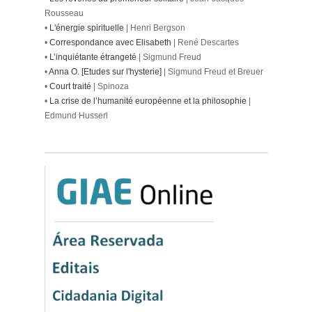
Rousseau
•
L'énergie spirituelle
| Henri Bergson
•
Correspondance avec Elisabeth
| René Descartes
•
L’inquiétante étrangeté
| Sigmund Freud
•
Anna O. [Etudes sur l'hysterie]
| Sigmund Freud et Breuer
•
Court traité
| Spinoza
•
La crise de l’humanité européenne et la philosophie
|
Edmund Husserl