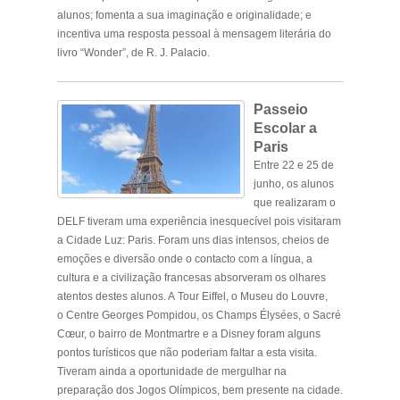
alunos; fomenta a sua imaginação e originalidade; e
incentiva uma resposta pessoal à mensagem literária do
livro “Wonder”, de R. J. Palacio.
Passeio
Escolar a
Paris
Entre 22 e 25 de
junho, os alunos
que realizaram o
DELF tiveram uma experiência inesquecível pois visitaram
a Cidade Luz: Paris. Foram uns dias intensos, cheios de
emoções e diversão onde o contacto com a língua, a
cultura e a civilização francesas absorveram os olhares
atentos destes alunos. A
Tour Eiffel
, o Museu do
Louvre
,
o
Centre Georges Pompidou
, os
Champs Élysées
, o
Sacré
Cœur
, o bairro de
Montmartre
e a
Disney
foram alguns
pontos turísticos que não poderiam faltar a esta visita.
Tiveram ainda a oportunidade de mergulhar na
preparação dos Jogos Olímpicos, bem presente na cidade.