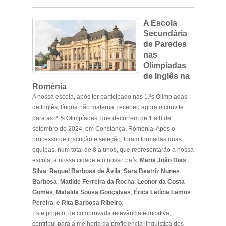
A Escola
Secundária
de Paredes
nas
Olimpíadas
de Inglês na
Roménia
A nossa escola, após ter participado nas 1.ªs Olimpíadas
de Inglês, língua não materna, recebeu agora o convite
para as 2.ªs Olimpíadas, que decorrem de 1 a 8 de
setembro de 2024, em Constança, Roménia. Após o
processo de inscrição e seleção, foram formadas duas
equipas, num total de 8 alunos, que representarão a nossa
escola, a nossa cidade e o nosso país:
Maria João Dias
Silva
;
Raquel Barbosa de Ávila
;
Sara Beatriz Nunes
Barbosa
;
Matilde Ferreira da Rocha
;
Leonor da Costa
Gomes
;
Mafalda Sousa Gonçalves
;
Érica Letícia Lemos
Pereira
; e
Rita Barbosa Ribeiro
.
Este projeto, de comprovada relevância educativa,
contribui para a melhoria da proficiência linguística dos