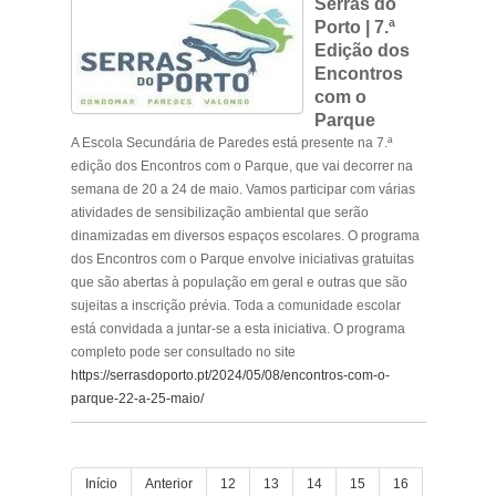
Serras do
Porto | 7.ª
Edição dos
Encontros
com o
Parque
A Escola Secundária de Paredes está presente na 7.ª
edição dos Encontros com o Parque, que vai decorrer na
semana de 20 a 24 de maio. Vamos participar com várias
atividades de sensibilização ambiental que serão
dinamizadas em diversos espaços escolares. O programa
dos Encontros com o Parque envolve iniciativas gratuitas
que são abertas à população em geral e outras que são
sujeitas a inscrição prévia. Toda a comunidade escolar
está convidada a juntar-se a esta iniciativa. O programa
completo pode ser consultado no site
https://serrasdoporto.pt/2024/05/08/encontros-com-o-
parque-22-a-25-maio/
Início
Anterior
12
13
14
15
16