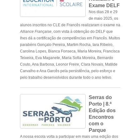
Exame DELF
Nos dias 28 e 29
de maio 2025, os
alunos inscritos no CLE de Francês realizaram o exame na
Alliance Française
, com vista à obtenção do DELF que
lhes dá a certificação de competências em Francês. Muitos
parabéns Gonçalo Pereira, Martim Rocha, Iara Ribeiro,
Carolina Lopes, Bianca Fonseca, Maria Moreira, Francisca
Teixeira, Eva Maganete, Maria Sofia Moreira, Bernardo
Couto, Ana Barbosa, Leonor Freire, Clara Novais, Matilde
Carvalho e Ana Garcês pela persistência, pelo esforço e
pelo trabalho desenvolvidos durante todo o ano letivo.
.
Serras do
Porto | 8.ª
Edição dos
Encontros
com o
Parque
A nossa escola volta a participar em mais uma edição dos