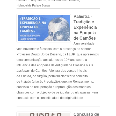
* ‎Manuel de Faria e Sousa
Palestra -
Tradição e
Experiência
na Epopeia
de Camões
A universidade
veio novamente à escola, com a presença do senhor
Professor Doutor Jorge Deserto, da FLUP, que apresentou
uma comunicação aos alunos do 10.º ano sobre a
influência das epopeias da Antiguidade Clássica n'
Os
Lusíadas
, de Camões. A leitura dos versos iniciais
da
Eneida
,
de Virgílio, permitiu clarificar o conceito
de
imitatio
(criação / recriação), que, no Renascimento,
consistia na recuperação e reprodução dos modelos
clássicos com o objetivo de os igualar ou ultrapassar - em
contraste com o conceito atual de originalidade.
Concurso de