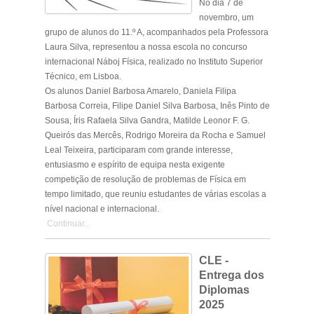
No dia
7 de
novembro
, um
grupo de alunos do
11.º A, acompanhados pela Professora
Laura Silva,
representou a nossa escola no
concurso
internacional
Náboj Física
, realizado no
Instituto Superior
Técnico
, em Lisboa.
Os alunos
Daniel Barbosa Amarelo
,
Daniela Filipa
Barbosa Correia
,
Filipe Daniel Silva Barbosa
,
Inês Pinto de
Sousa
,
Íris Rafaela Silva Gandra
,
Matilde Leonor F. G.
Queirós das Mercês
,
Rodrigo Moreira da Rocha
e
Samuel
Leal Teixeira,
participaram com grande
interesse,
entusiasmo e espírito de equipa
nesta exigente
competição de
resolução de problemas de Física em
tempo limitado
, que reuniu estudantes de várias escolas a
nível
nacional e internacional
.
Continuar...
CLE -
Entrega dos
Diplomas
2025