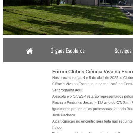
.
Fórum Clubes Ciência Viva na Esco
Nos próximos dias 4 e 5 de abril de 2025, o Clube
Ciência Viva na Escola
, que se realizará no Cent
Ver programa
aqui
.
A escola e o CiVESP estarão representados pelos
Rocha e Frederico Jesus
|
• 11.º ano de CT:
Sara F
igualmente presentes as professoras: Iolanda Bo
José Pacheco.
A participação no encontro será feita nas seguin
físico
.