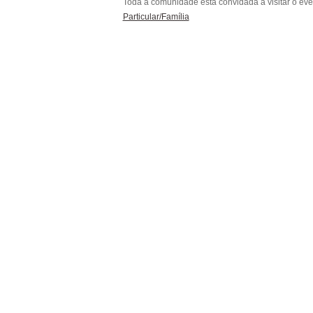
Toda a comunidade está convidada a visitar o ev
Particular/Família