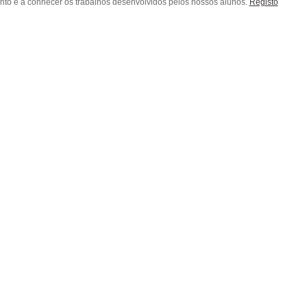
ento e a conhecer os trabalhos desenvolvidos pelos nossos alunos.
Registo