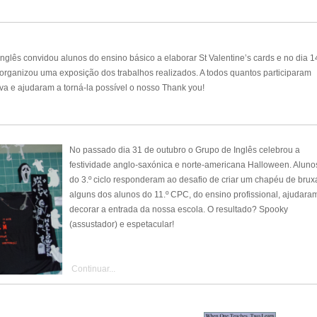
nglês convidou alunos do ensino básico a elaborar St Valentine’s cards e no dia 1
 organizou uma exposição dos trabalhos realizados. A todos quantos participaram
tiva e ajudaram a torná-la possível o nosso Thank you!
No passado dia 31 de outubro o Grupo de Inglês celebrou a
festividade anglo-saxónica e norte-americana Halloween. Aluno
do 3.º ciclo responderam ao desafio de criar um chapéu de brux
alguns dos alunos do 11.º CPC, do ensino profissional, ajudara
decorar a entrada da nossa escola. O resultado? Spooky
(assustador) e espetacular!
Continuar...