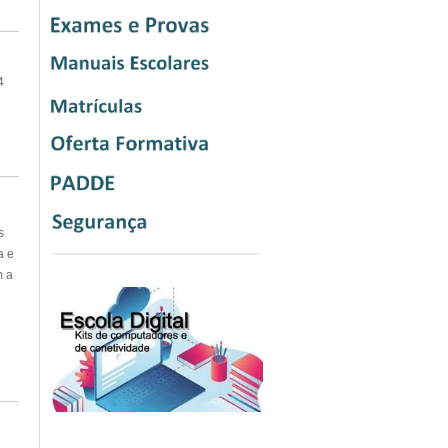
4
s
a e
m a