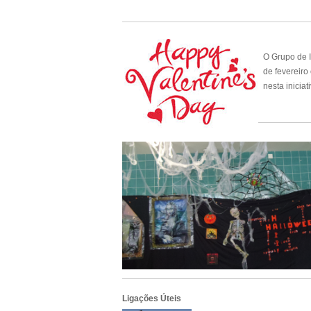
O Grupo de I
de fevereiro
nesta inicia
Ligações Úteis