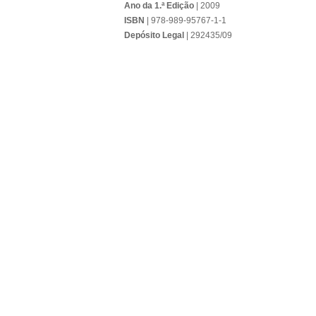
Ano da 1.ª Edição
| 2009
ISBN
| 978-989-95767-1-1
Depósito Legal
| 292435/09