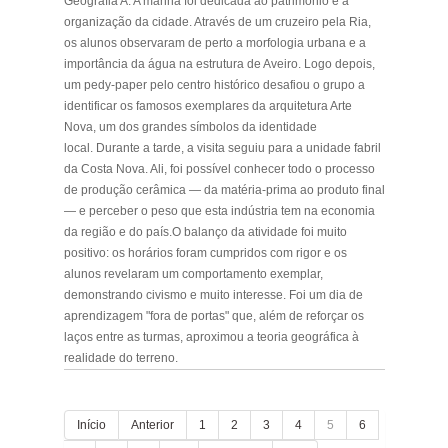
Geografia A. A manhã foi dedicada ao património e à
organização da cidade. Através de um cruzeiro pela Ria,
os alunos observaram de perto a morfologia urbana e a
importância da água na estrutura de Aveiro. Logo depois,
um pedy-paper pelo centro histórico desafiou o grupo a
identificar os famosos exemplares da arquitetura Arte
Nova, um dos grandes símbolos da identidade
local. Durante a tarde, a visita seguiu para a unidade fabril
da Costa Nova. Ali, foi possível conhecer todo o processo
de produção cerâmica — da matéria-prima ao produto final
— e perceber o peso que esta indústria tem na economia
da região e do país.O balanço da atividade foi muito
positivo: os horários foram cumpridos com rigor e os
alunos revelaram um comportamento exemplar,
demonstrando civismo e muito interesse. Foi um dia de
aprendizagem "fora de portas" que, além de reforçar os
laços entre as turmas, aproximou a teoria geográfica à
realidade do terreno.
Início
Anterior
1
2
3
4
5
6