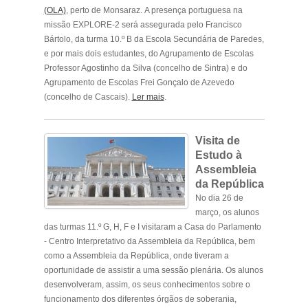
(OLA)
, perto de Monsaraz. A presença portuguesa na
missão EXPLORE-2 será assegurada pelo Francisco
Bártolo, da turma 10.º B da Escola Secundária de Paredes,
e por mais dois estudantes, do Agrupamento de Escolas
Professor Agostinho da Silva (concelho de Sintra) e do
Agrupamento de Escolas Frei Gonçalo de Azevedo
(concelho de Cascais).
Ler mais
.
.
Visita de
Estudo à
Assembleia
da República
No dia 26 de
março, os alunos
das turmas 11.º G, H, F e I visitaram a Casa do Parlamento
- Centro Interpretativo da Assembleia da República, bem
como a Assembleia da República, onde tiveram a
oportunidade de assistir a uma sessão plenária. Os alunos
desenvolveram, assim, os seus conhecimentos sobre o
funcionamento dos diferentes órgãos de soberania,