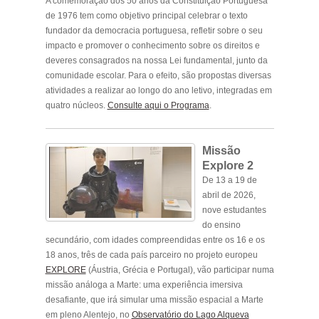
A comemoração dos 50 anos da Constituição Portuguesa
de 1976 tem como objetivo principal celebrar o texto
fundador da democracia portuguesa, refletir sobre o seu
impacto e promover o conhecimento sobre os direitos e
deveres consagrados na nossa Lei fundamental, junto da
comunidade escolar. Para o efeito, são propostas diversas
atividades a realizar ao longo do ano letivo, integradas em
quatro núcleos.
Consulte aqui o Programa
.
Missão
Explore 2
De 13 a 19 de
abril de 2026,
nove estudantes
do ensino
secundário, com idades compreendidas entre os 16 e os
18 anos, três de cada país parceiro no projeto europeu
EXPLORE
(Áustria, Grécia e Portugal), vão participar numa
missão análoga a Marte: uma experiência imersiva
desafiante, que irá simular uma missão espacial a Marte
em pleno Alentejo, no
Observatório do Lago Alqueva