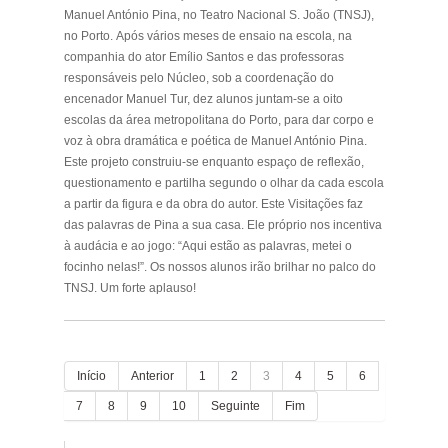
Manuel António Pina,
no Teatro Nacional S. João (TNSJ),
no Porto.
Após vários meses de ensaio na escola, na
companhia do ator Emílio Santos e das professoras
responsáveis pelo Núcleo, sob a coordenação do
encenador Manuel Tur, dez alunos juntam-se a oito
escolas da área metropolitana do Porto, para dar corpo e
voz à obra dramática e poética de Manuel António Pina.
Este projeto construiu-se enquanto espaço de reflexão,
questionamento e partilha segundo o olhar da cada escola
a partir da figura e da obra do autor. Este
Visitações
faz
das palavras de Pina a sua casa. Ele próprio nos incentiva
à audácia e ao jogo: “Aqui estão as palavras, metei o
focinho nelas!”. Os nossos alunos irão brilhar no palco do
TNSJ. Um forte aplauso!
.
Início
Anterior
1
2
3
4
5
6
7
8
9
10
Seguinte
Fim