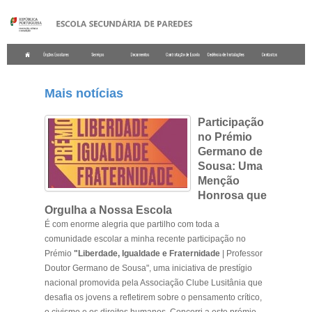
.
Mais notícias
P
articipação
no Prémio
Germano de
Sousa: Uma
Menção
Honrosa que
Orgulha a Nossa Escola
É com enorme alegria que partilho com toda a
comunidade escolar a minha recente participação no
Prémio
"Liberdade, Igualdade e Fraternidade
| Professor
Doutor Germano de Sousa", uma iniciativa de prestígio
nacional promovida pela Associação Clube Lusitânia que
desafia os jovens a refletirem sobre o pensamento crítico,
o civismo e os direitos humanos. Concorri a este prémio