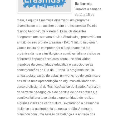
Italianos
Durante a semana
de 11 a 15 de
maio, a equipa Erasmus+ dinamizou um programa
diversificado para acolher quatro professores da Escola
“Enrico Ascione”, de Palermo, Itália. Os docentes
integraram uma semana de Job Shadowing, promovida no
âmbito do seu projeto Erasmus+ KA1 “Il futuro in 5 goal”.
Com o intuito de compreender o funcionamento e a
orgânica da nossa instituição, a comitiva italiana visitou os
diferentes espaços escolares, reuniu-se com vários
membros da comunidade educativa e associou-se às
comemorações do Dia da Europa. O programa incluiu
ainda a observação de aulas, um workshop de cerâmica e
assistiu a uma apresentação de algumas atividades do
curso profissional de Técnico Auxiliar de Saúde. Para além
da vertente pedagógica e de partilha de boas práticas, a
comitiva italiana teve ainda a oportunidade de realizar
algumas visitas de cariz cultural, explorando o património
histórico e a gastronomia da nossa região. A semana
culminou com uma sessão de balanço e a entrega dos