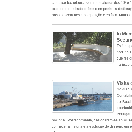
científico-tecnológicas entre os alunos dos 10º e
excelente resultado reflete o empenho, a dedicaç
nossa escola nesta competição científica. Muitos
In Mem
Secund
Está disp
partilhou
que fez g
na Escol
Visita
No dia 5 
Contabili
do Papel-
oportunid
Portugal,
nacional. Posteriormente, deslocaram-se ao Mus
conhecer a história e a evolução do dinheiro em