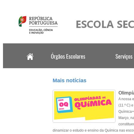
.
Mais notícias
Olimpí
A nossa e
(11.º C) 
Química+,
Março, na
constitue
dinamizar o estudo e ensino da Química nas escola