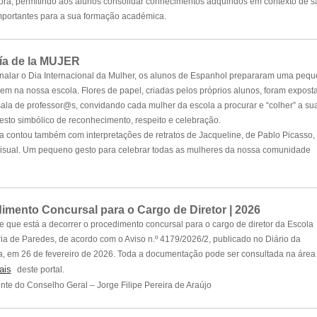
ora, permitindo aos alunos consolidar conhecimentos adquiridos em contexto de s
importantes para a sua formação académica.
ía de la MUJER
nalar o Dia Internacional da Mulher, os alunos de Espanhol prepararam uma peq
 na nossa escola. Flores de papel, criadas pelos próprios alunos, foram expost
sala de professor@s, convidando cada mulher da escola a procurar e “colher” a su
gesto simbólico de reconhecimento, respeito e celebração.
iva contou também com interpretações de retratos de Jacqueline, de Pablo Picasso,
Visual. Um pequeno gesto para celebrar todas as mulheres da nossa comunidade
imento Concursal para o Cargo de Diretor | 2026
e que está a decorrer o procedimento concursal para o cargo de diretor da Escola
a de Paredes, de acordo com o Aviso n.º 4179/2026/2, publicado no Diário da
, em 26 de fevereiro de 2026. Toda a documentação pode ser consultada na área
ais
.
deste portal
nte do Conselho Geral – Jorge Filipe Pereira de Araújo