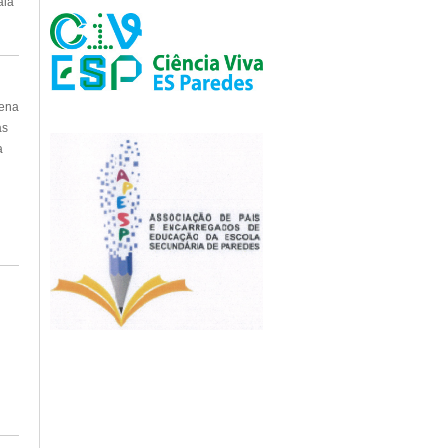
ala
uena
as
a