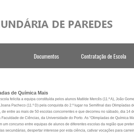
adas de Química Mais
scola felicita a equipa constituída pelos alunos Matilde Mercês (11.º A), João Gom
e Joana Pacheco (11.º D) pela conquista do 2.º lugar na Semifinal das Olimpíadas d
 de entre as mais de 50 escolas concorrentes e que decorreu no sábado, dia 14 d
 Faculdade de Ciências, da Universidade do Porto.
As “Olimpíadas de Química Ma
m um concurso entre equipas de alunos de diferentes escolas da região que prete
s secundárias, despertar interesse por esta ciência, cativar vocações para carrei