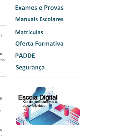
a
ro,
esa
eu
e
A