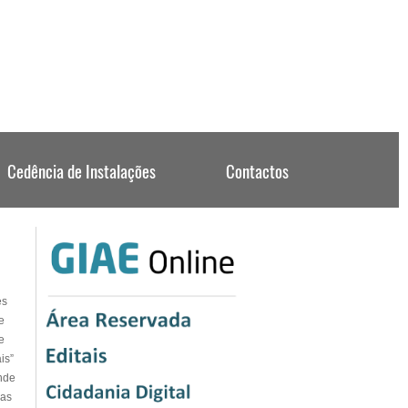
es
e
e
is”
nde
ras