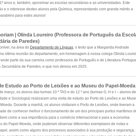
 11º anos e, também, aproximar as escolas secundárias e as universidades. Este
ão e o interesse destes alunos pela Química, representando com grande mérito a
 parabéns para estes alunos!
oriam | Olinda Loureiro (Professora de Português da Escol
ária de Paredes)
onível, na área do
Departamento de Línguas
, o texto que a Margarida Andrade
 na última reunião do departamento, em homenagem à nossa colega Olinda Lourei
rande parte da sua carreira como professora de Português e de Literatura Portugu
a Secundária de Paredes, e que nos deixou em 2025.
 de Estudo ao Porto de Leixões e ao Museu do Papel-Moeda
de março, os alunos das turmas 10.º TAS e do 12.º ano (turmas G, H e I – alunos de
dade e Sociologia) realizaram uma visita de estudo ao Porto de Leixões e ao Mus
Moeda. Durante a manhã, os alunos visitaram o Porto de Leixões, onde tiveram a
ade de conhecer melhor o funcionamento de um dos principais portos marítimos d
 bem como a sua importância para o comércio internacional e para a economia
eu do Papel-Moeda, onde puderam observar diferentes exemplares de notas e
 papel, assim como alguns dos processos associados à sua produção e segurança. 