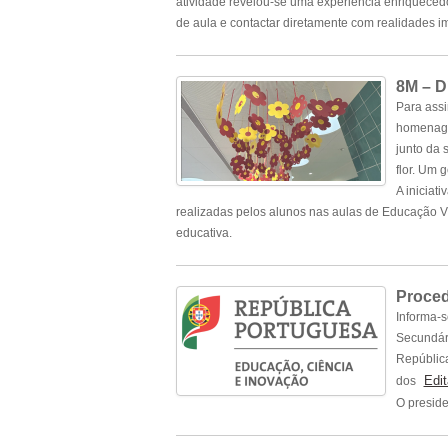
atividade revelou-se uma experiência enriqueced
de aula e contactar diretamente com realidades 
8M – D
Para assi
homenagem
junto da 
flor. Um 
A iniciat
realizadas pelos alunos nas aulas de Educação 
educativa.
Proced
Informa-s
Secundári
República
Edit
dos
O preside