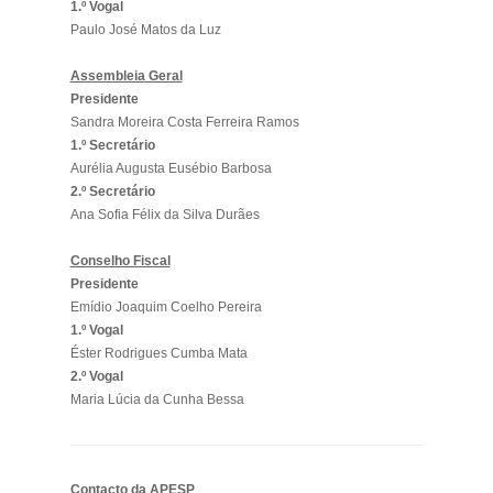
1.º Vogal
Paulo José Matos da Luz
Assembleia Geral
Presidente
Sandra Moreira Costa Ferreira Ramos
1.º Secretário
Aurélia Augusta Eusébio Barbosa
2.º Secretário
Ana Sofia Félix da Silva Durães
Conselho Fiscal
Presidente
Emídio Joaquim Coelho Pereira
1.º Vogal
Éster Rodrigues Cumba Mata
2.º Vogal
Maria Lúcia da Cunha Bessa
Contacto da APESP