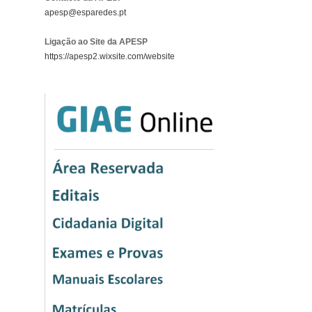
apesp@esparedes.pt
Ligação ao Site da APESP
https://apesp2.wixsite.com/website